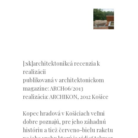
[:sk]architektonikcá recenzia k
realizácii
publikovaná v architektonickom
magazíne: ARCH06/2013
realizácia: ARCHIKON, 2012 Košice
Kopec hradová v Košiciach veľmi
dobre poznajú, pre jeho záhadnú
históriu a tiež červeno-bielu raketu