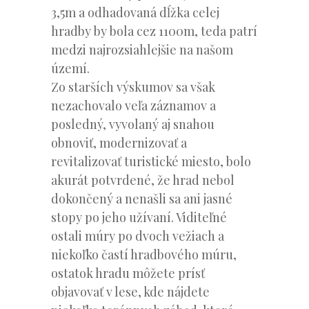
3,5m a odhadovaná dĺžka celej
hradby by bola cez 1100m, teda patrí
medzi najrozsiahlejšie na našom
území.
Zo starších výskumov sa však
nezachovalo veľa záznamov a
posledný, vyvolaný aj snahou
obnoviť, modernizovať a
revitalizovať turistické miesto, bolo
akurát potvrdené, že hrad nebol
dokončený a nenašli sa ani jasné
stopy po jeho užívaní. Viditeľné
ostali múry po dvoch vežiach a
niekoľko častí hradbového múru,
ostatok hradu môžete prísť
objavovať v lese, kde nájdete