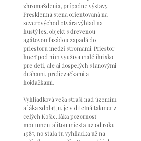
zhromaždenia, prípadne výstavy.
Presklenná stena orientovaná na
severovýchod otvára výhľad na
hustý les, objekt s drevenou
agátovou fasádou zapadá do
priestoru medzi stromami. Priestor
hneď pod ním využíva malé ihrisko
pre deti, ale aj dospelých s lanovými
dráhami, preliezačkami a
hojdačkami.
Vyhliadková veža straší nad územím
a láka zdolať ju, je viditeľná takmer z
celých Košíc, láka pozornosť
monumentalitou miesta už od roku
1987, no stála tu vyhliadka už na