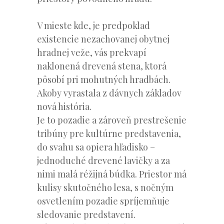
V mieste kde, je predpoklad
existencie nezachovanej obytnej
hradnej veže, vás prekvapí
naklonená drevená stena, ktorá
pôsobí pri mohutných hradbách.
Akoby vyrastala z dávnych základov
nová história.
Je to pozadie a zároveň prestrešenie
tribúny pre kultúrne predstavenia,
do svahu sa opiera hľadisko –
jednoduché drevené lavičky a za
nimi malá réžijná búdka. Priestor má
kulisy skutočného lesa, s nočným
osvetlením pozadie spríjemňuje
sledovanie predstavení.