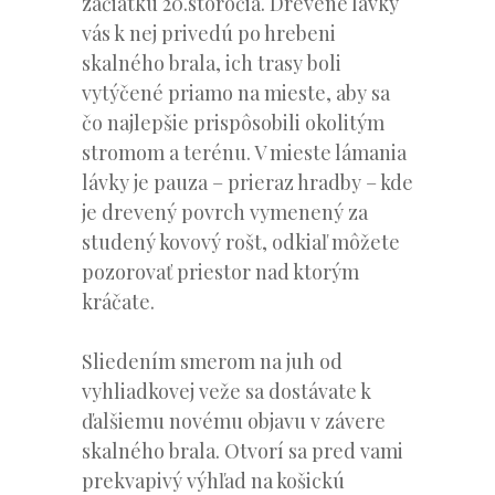
začiatku 20.storočia. Drevené lávky
vás k nej privedú po hrebeni
skalného brala, ich trasy boli
vytýčené priamo na mieste, aby sa
čo najlepšie prispôsobili okolitým
stromom a terénu. V mieste lámania
lávky je pauza – prieraz hradby – kde
je drevený povrch vymenený za
studený kovový rošt, odkiaľ môžete
pozorovať priestor nad ktorým
kráčate.
Sliedením smerom na juh od
vyhliadkovej veže sa dostávate k
ďalšiemu novému objavu v závere
skalného brala. Otvorí sa pred vami
prekvapivý výhľad na košickú