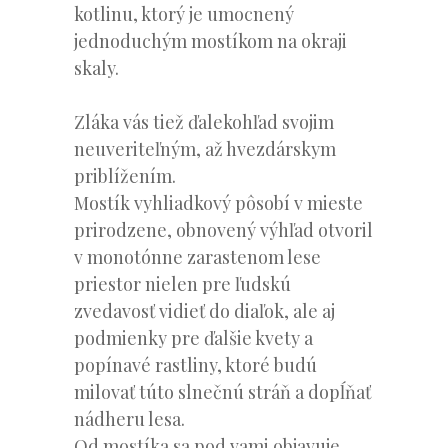
kotlinu, ktorý je umocnený
jednoduchým mostíkom na okraji
skaly.
Zláka vás tiež ďalekohľad svojim
neuveriteľným, až hvezdárskym
priblížením.
Mostík vyhliadkový pôsobí v mieste
prirodzene, obnovený výhľad otvoril
v monotónne zarastenom lese
priestor nielen pre ľudskú
zvedavosť vidieť do diaľok, ale aj
podmienky pre ďalšie kvety a
popínavé rastliny, ktoré budú
milovať túto slnečnú stráň a dopĺňať
nádheru lesa.
Od mostíka sa pod vami objavuje