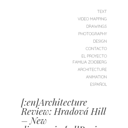
SKIP TO CONTENT
TEXT
MENU
VIDEO MAPPING
ZOIDBERG
DRAWINGS
PROJEKT
PHOTOGRAPHY
DESIGN
CONTACTO
EL PROYECTO
FAMILIA ZOIDBERG
ARCHITECTURE
ANIMATION
ESPAÑOL
[:en]Architecture
Review: Hradová Hill
– New