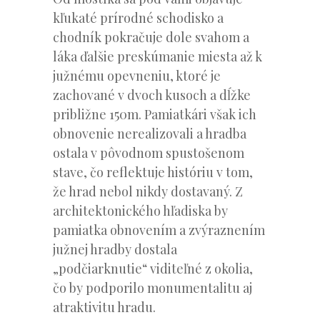
kľukaté prírodné schodisko a
chodník pokračuje dole svahom a
láka ďalšie preskúmanie miesta až k
južnému opevneniu, ktoré je
zachované v dvoch kusoch a dĺžke
približne 150m. Pamiatkári však ich
obnovenie nerealizovali a hradba
ostala v pôvodnom spustošenom
stave, čo reflektuje históriu v tom,
že hrad nebol nikdy dostavaný. Z
architektonického hľadiska by
pamiatka obnovením a zvýraznením
južnej hradby dostala
„podčiarknutie“ viditeľné z okolia,
čo by podporilo monumentalitu aj
atraktivitu hradu.