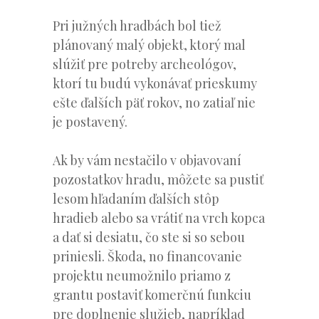
Pri južných hradbách bol tiež
plánovaný malý objekt, ktorý mal
slúžiť pre potreby archeológov,
ktorí tu budú vykonávať prieskumy
ešte ďalších päť rokov, no zatiaľ nie
je postavený.
Ak by vám nestačilo v objavovaní
pozostatkov hradu, môžete sa pustiť
lesom hľadaním ďalších stôp
hradieb alebo sa vrátiť na vrch kopca
a dať si desiatu, čo ste si so sebou
priniesli. Škoda, no financovanie
projektu neumožnilo priamo z
grantu postaviť komerčnú funkciu
pre doplnenie služieb, napríklad