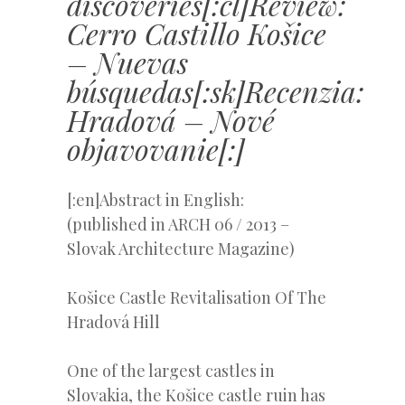
discoveries[:cl]Review:
Cerro Castillo Košice
– Nuevas
búsquedas[:sk]Recenzia:
Hradová – Nové
objavovanie[:]
[:en]Abstract in English:
(published in ARCH 06 / 2013 –
Slovak Architecture Magazine)
Košice Castle Revitalisation Of The
Hradová Hill
One of the largest castles in
Slovakia, the Košice castle ruin has