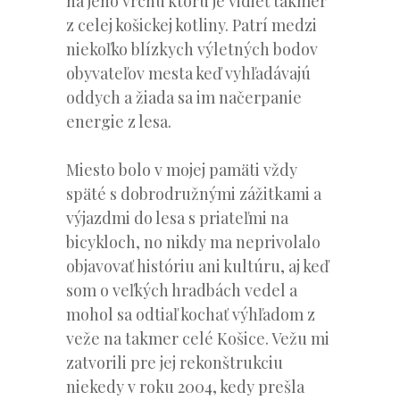
na jeho vrchu ktorú je vidieť takmer
z celej košickej kotliny. Patrí medzi
niekoľko blízkych výletných bodov
obyvateľov mesta keď vyhľadávajú
oddych a žiada sa im načerpanie
energie z lesa.
Miesto bolo v mojej pamäti vždy
späté s dobrodružnými zážitkami a
výjazdmi do lesa s priateľmi na
bicykloch, no nikdy ma neprivolalo
objavovať históriu ani kultúru, aj keď
som o veľkých hradbách vedel a
mohol sa odtiaľ kochať výhľadom z
veže na takmer celé Košice. Vežu mi
zatvorili pre jej rekonštrukciu
niekedy v roku 2004, kedy prešla