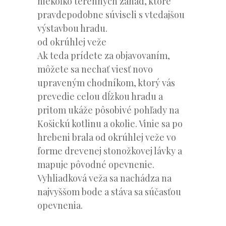
niekoľko terénnych záhad, ktoré
pravdepodobne súviseli s vtedajšou
výstavbou hradu.
od okrúhlej veže
Ak teda prídete za objavovaním,
môžete sa nechať viesť novo
upraveným chodníkom, ktorý vás
prevedie celou dĺžkou hradu a
pritom ukáže pôsobivé pohľady na
Košickú kotlinu a okolie. Vinie sa po
hrebeni brala od okrúhlej veže vo
forme drevenej stonožkovej lávky a
mapuje pôvodné opevnenie.
Vyhliadková veža sa nachádza na
najvyššom bode a stáva sa súčasťou
opevnenia.