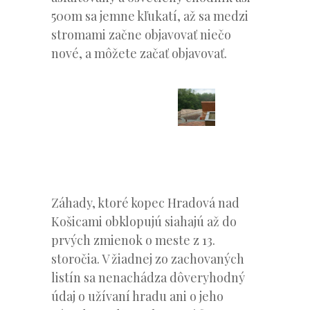
500m sa jemne kľukatí, až sa medzi
stromami začne objavovať niečo
nové, a môžete začať objavovať.
Záhady, ktoré kopec Hradová nad
Košicami obklopujú siahajú až do
prvých zmienok o meste z 13.
storočia. V žiadnej zo zachovaných
listín sa nenachádza dôveryhodný
údaj o užívaní hradu ani o jeho