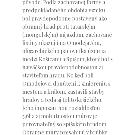
pôvode. Podľa zachovanej formy a
predpokladaného obdobia vzniku
bol pravdepodobne postavený ako
obranný hrad proti tatarským
(mongolským) nájazdom, zachované
listiny ukazujú na Omodeja Abu,
oligarchického panovníka územia
medzi Košicami a Spišom, ktorý bol s
najväčšou pravdepodobnosťou aj
staviteľom hradu. No keď boli
Omodejovci donútení k zmiereniu s
mestom a kráľom, zastavili stavby
hradov a teda aj tohto košického.
Jeho impozantnou rozľahlosťou
5,6ha aj mohutnosťou múrov je
porovnateľný so spišským hradom.
Obranné múry presahujú v hrúbke