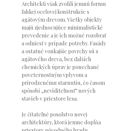
Architekti však zvolili jemnú formu
ľahkej oceľovej konštrukcie s
agátovým drevom. Všetky objekty
majú zjednocujúce minimalistické
prevedenie a je ich možné rozobrať
a odniesť v prípade potreby. Fasády
a ostatné vonkajšie povrchy sú z
agátového dreva, bez ďalších
chemických úprav je ponechané
poveternostným vplyvom a
prirodzenému starnutiu, čo časom
spôsobí „neviditeľnosť“ nových
stavieb v priestore lesa.
Je čitateľné posolstvo novej
architektúry, ktorá jemne dopĺňa
priestory pôvodného hradu.