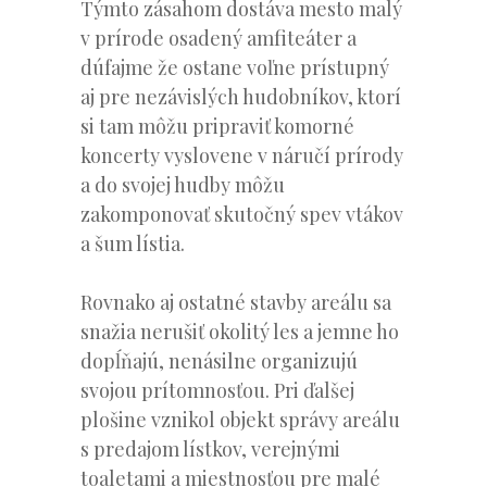
Týmto zásahom dostáva mesto malý
v prírode osadený amfiteáter a
dúfajme že ostane voľne prístupný
aj pre nezávislých hudobníkov, ktorí
si tam môžu pripraviť komorné
koncerty vyslovene v náručí prírody
a do svojej hudby môžu
zakomponovať skutočný spev vtákov
a šum lístia.
Rovnako aj ostatné stavby areálu sa
snažia nerušiť okolitý les a jemne ho
dopĺňajú, nenásilne organizujú
svojou prítomnosťou. Pri ďalšej
plošine vznikol objekt správy areálu
s predajom lístkov, verejnými
toaletami a miestnosťou pre malé