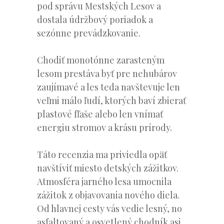
pod správu Mestských Lesov a
dostala údržbový poriadok a
sezónne prevádzkovanie.
Chodiť monotónne zarasteným
lesom prestáva byť pre nehubárov
zaujímavé a les teda navštevuje len
veľmi málo ľudí, ktorých baví zbierať
plastové fľaše alebo len vnímať
energiu stromov a krásu prírody.
Táto recenzia ma priviedla opäť
navštíviť miesto detských zážitkov.
Atmosféra jarného lesa umocnila
zážitok z objavovania nového diela.
Od hlavnej cesty vás vedie lesný, no
asfaltovaný a osvetlený chodník asi