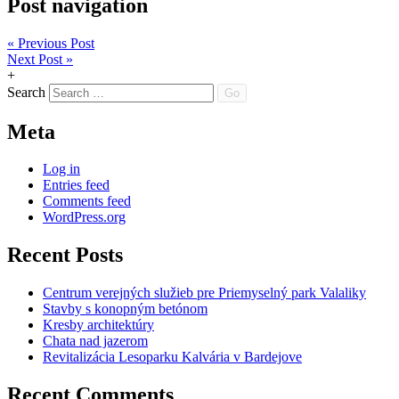
Post navigation
« Previous Post
Next Post »
+
Search
Meta
Log in
Entries feed
Comments feed
WordPress.org
Recent Posts
Centrum verejných služieb pre Priemyselný park Valaliky
Stavby s konopným betónom
Kresby architektúry
Chata nad jazerom
Revitalizácia Lesoparku Kalvária v Bardejove
Recent Comments